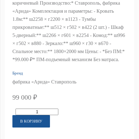
коричневый Производство:* Ставрополь, фабрика
«Арида» Комплектация и параметры: - Кровать
1.8м:** ш2258 × г2200 × в1123 - Тумбы
прикроватные:** ш512 × г502 × в422 (2 шт.) - Шкаф
5-дверный:** ш2266 × г601 × в2254 - Комод:** ш996
× г502 × в880 - Зеркало:** ш960 × г30 × в670 -
Спальное место:** 1800×2000 мм Цены: - *Без ПМ:*
*99.000 ₽* ПМ-подъемный механизм Без матраса.
Бренд
фабрика «Арида» Ставрополь
99 000 ₽
В КОРЗИНУ