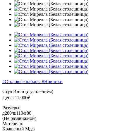
#Столовые наборы
#Новинки
Стул Инчи (с усилением)
Цена: 11.000₽
Размеры:
д280/ш110/в80
(Не раздвижной)
Материал:
Крашеный Мдф