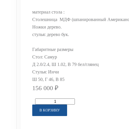
материал стола :
Столешница МДФ (шпанированный Американск
Ножки дерево.
стулья: дерево бук.
Габаритные размеры
Стол: Самур
Д 2.0/2.4, Ш 1.02, В 79 бел/глянец
Стулья: Инчи
Ш 50, Г 46, В 85
156 000 ₽
В КОРЗИНУ